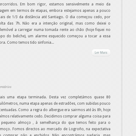
ercorridos. Em bom rigor, estamos sensivelmente a meio da
iagem em termos de etapas, embora estejamos apenas a pouco
ais de 1/3 da distância até Santiago. O dia começou cedo, por
olta das 7h. Não era a intenção original, mas como deixei o
elemóvel a carregar numa tomada rente ao chão (hoje fiquei no
opo do beliche), um alarme esquecido começou a tocar a essa
ora. Como temos tido sinfonia...
Ler Mais
entários
ais uma etapa terminada. Desta vez completámos quase 80
uilómetros, numa etapa apenas de estradões, com subidas pouco
centuadas. Como a regra do albergue era sairmos até às 8h, hoje
aímos relativamente cedo. Decidimos comprar alguma coisa para
 pequeno almoço , à semelhança do que temos feito para o
lmoço. Fomos directos ao mercado de Logroño, na expectativa
e comprar pão e enchidos. Não encontrámos padaria, mas