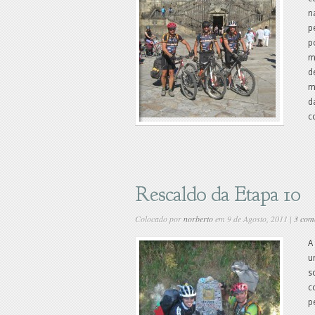
n
p
p
m
d
m
d
c
Rescaldo da Etapa 10
Colocado por
norberto
em 9 de Agosto, 2011 |
3 com
A
u
s
c
p