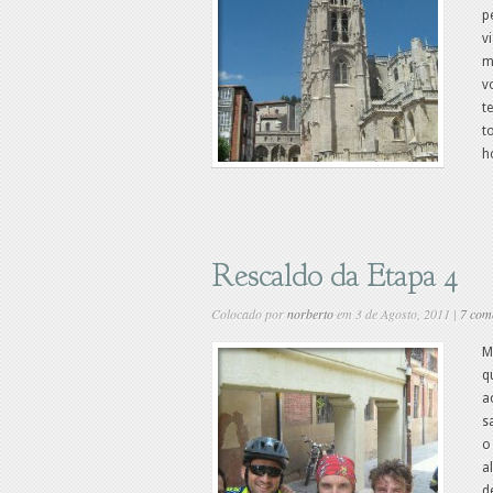
p
v
m
v
t
t
h
Rescaldo da Etapa 4
Colocado por
norberto
em 3 de Agosto, 2011 |
7 com
M
q
a
s
o
a
d