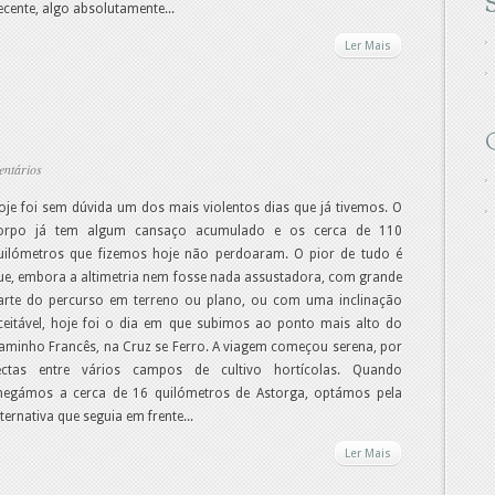
S
ecente, algo absolutamente...
Ler Mais
entários
oje foi sem dúvida um dos mais violentos dias que já tivemos. O
orpo já tem algum cansaço acumulado e os cerca de 110
uilómetros que fizemos hoje não perdoaram. O pior de tudo é
ue, embora a altimetria nem fosse nada assustadora, com grande
arte do percurso em terreno ou plano, ou com uma inclinação
ceitável, hoje foi o dia em que subimos ao ponto mais alto do
aminho Francês, na Cruz se Ferro. A viagem começou serena, por
ectas entre vários campos de cultivo hortícolas. Quando
hegámos a cerca de 16 quilómetros de Astorga, optámos pela
lternativa que seguia em frente...
Ler Mais