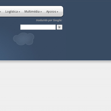
»
Logística
»
Multimédia
»
Apoios
»
traduzido por Google: