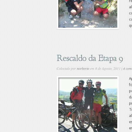
r
a
c
c
q
Rescaldo da Etapa 9
Colocado por
norberto
em 8 de Agosto, 2011 |
4 com
A
f
p
d
p
T
a
e
e