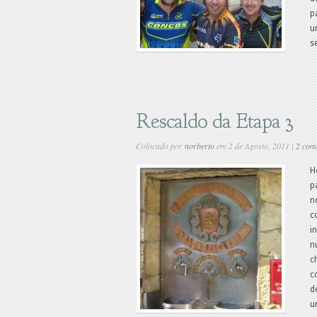
p
u
s
Rescaldo da Etapa 3
Colocado por
norberto
em 2 de Agosto, 2011 |
2 com
H
p
n
c
i
n
c
c
d
u