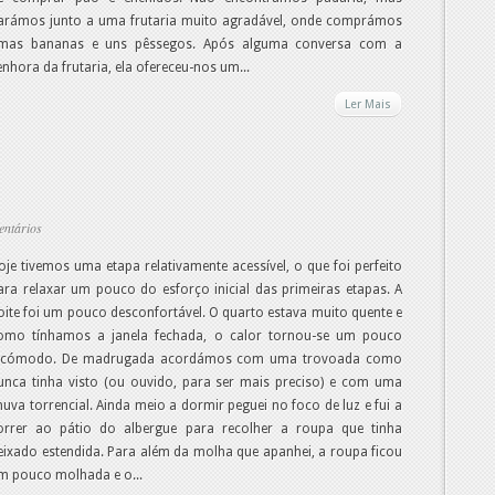
arámos junto a uma frutaria muito agradável, onde comprámos
mas bananas e uns pêssegos. Após alguma conversa com a
enhora da frutaria, ela ofereceu-nos um...
Ler Mais
entários
oje tivemos uma etapa relativamente acessível, o que foi perfeito
ara relaxar um pouco do esforço inicial das primeiras etapas. A
oite foi um pouco desconfortável. O quarto estava muito quente e
omo tínhamos a janela fechada, o calor tornou-se um pouco
ncómodo. De madrugada acordámos com uma trovoada como
unca tinha visto (ou ouvido, para ser mais preciso) e com uma
huva torrencial. Ainda meio a dormir peguei no foco de luz e fui a
orrer ao pátio do albergue para recolher a roupa que tinha
eixado estendida. Para além da molha que apanhei, a roupa ficou
m pouco molhada e o...