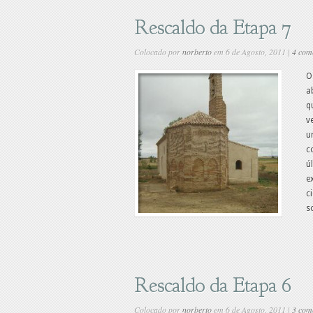
Rescaldo da Etapa 7
Colocado por
norberto
em 6 de Agosto, 2011 |
4 com
O
a
q
v
u
c
ú
e
c
s
Rescaldo da Etapa 6
Colocado por
norberto
em 6 de Agosto, 2011 |
3 com