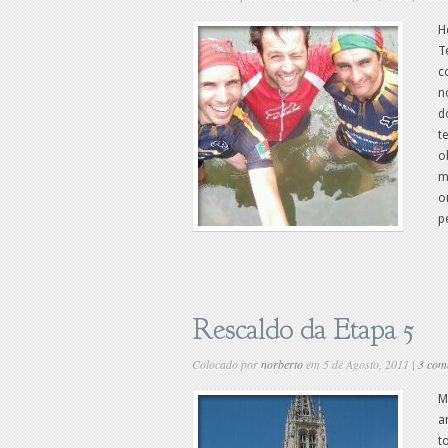
H
T
c
n
d
t
o
m
o
p
Rescaldo da Etapa 5
Colocado por
norberto
em 5 de Agosto, 2011 |
3 com
M
a
t