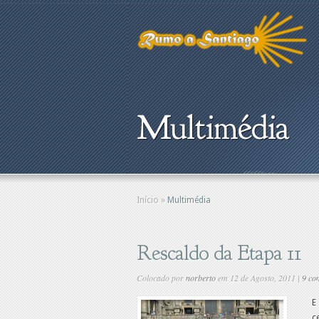
Multimédia
Início
»
Multimédia
Rescaldo da Etapa 11
Colocado por
norberto
em 12 de Agosto, 2011 |
9 co
E
c