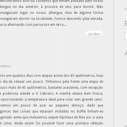
eencontrámos dois sul coreanos que tinham passado pelo nosso
lbergue no dia anterior, à procura de sitio para dormir. Não
« 
onseguiram lugar no nosso albergue, mas de alguma forma
onseguiram dormir na localidade. Fomos descendo pela estrada,
ue ia alternando com percursos em terra....
Ler Mais
entários
pós uns quantos dias com etapas acima dos 85 quilómetros, hoje
oi dia de relaxar um pouco. Tínhamos pela frente uma etapa de
ouco mais de 45 quilómetros, bastante acessíveis, com excepção
a poderosa subida a O Cebreiro. A manhã estava bem fresca,
roporcionando a temperatura ideal para rolar sem grande calor.
ivemos um pouco de azar ao pequeno almoço, dado que
lgumas das coisas que estavam incluídas no buffet tinham-se
sgotado antes que tivéssemos sequer hipótese de lhes por a vista
m cima. Ainda assim foi possível fazer uma primeira refeição