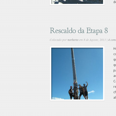
d
Rescaldo da Etapa 8
Colocado por
norberto
em 8 de Agosto, 2011 |
4 com
H
c
q
q
p
a
C
r
c
a