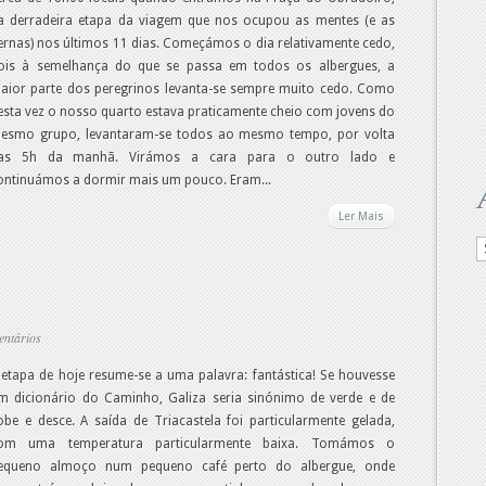
a derradeira etapa da viagem que nos ocupou as mentes (e as
ernas) nos últimos 11 dias. Começámos o dia relativamente cedo,
ois à semelhança do que se passa em todos os albergues, a
aior parte dos peregrinos levanta-se sempre muito cedo. Como
esta vez o nosso quarto estava praticamente cheio com jovens do
esmo grupo, levantaram-se todos ao mesmo tempo, por volta
as 5h da manhã. Virámos a cara para o outro lado e
ontinuámos a dormir mais um pouco. Eram...
Ler Mais
A
d
m
entários
 etapa de hoje resume-se a uma palavra: fantástica! Se houvesse
m dicionário do Caminho, Galiza seria sinónimo de verde e de
obe e desce. A saída de Triacastela foi particularmente gelada,
om uma temperatura particularmente baixa. Tomámos o
equeno almoço num pequeno café perto do albergue, onde