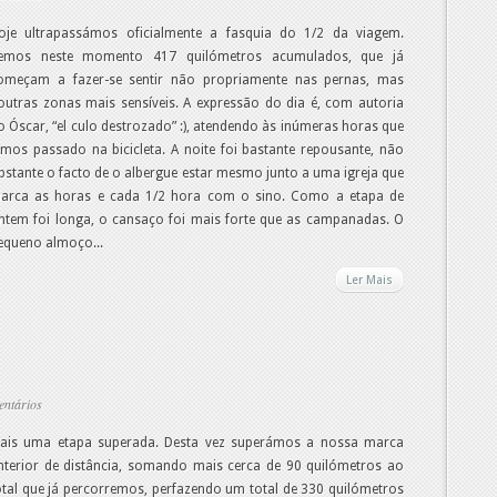
oje ultrapassámos oficialmente a fasquia do 1/2 da viagem.
emos neste momento 417 quilómetros acumulados, que já
omeçam a fazer-se sentir não propriamente nas pernas, mas
outras zonas mais sensíveis. A expressão do dia é, com autoria
o Óscar, “el culo destrozado” :), atendendo às inúmeras horas que
emos passado na bicicleta. A noite foi bastante repousante, não
bstante o facto de o albergue estar mesmo junto a uma igreja que
arca as horas e cada 1/2 hora com o sino. Como a etapa de
ntem foi longa, o cansaço foi mais forte que as campanadas. O
equeno almoço...
Ler Mais
entários
ais uma etapa superada. Desta vez superámos a nossa marca
nterior de distância, somando mais cerca de 90 quilómetros ao
otal que já percorremos, perfazendo um total de 330 quilómetros