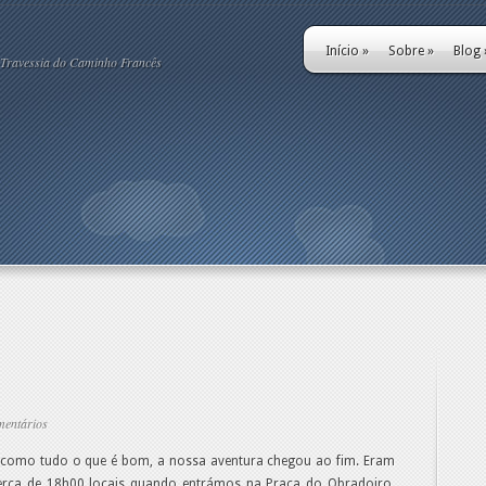
Início
»
Sobre
»
Blog
Travessia do Caminho Francês
mentários
 como tudo o que é bom, a nossa aventura chegou ao fim. Eram
erca de 18h00 locais quando entrámos na Praça do Obradoiro,