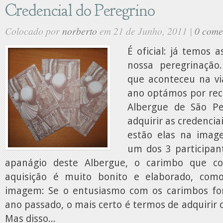
Credencial do Peregrino
Colocado por
norberto
em 21 de Junho, 2011 |
0 come
É oficial: já temos a
nossa peregrinaçã
que aconteceu na v
ano optámos por re
Albergue de São P
adquirir as credencia
estão elas na ima
um dos 3 particip
apanágio deste Albergue, o carimbo que c
aquisição é muito bonito e elaborado, co
imagem: Se o entusiasmo com os carimbos fo
ano passado, o mais certo é termos de adquirir 
Mas disso...