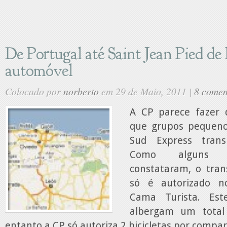
De Portugal até Saint Jean Pied de
automóvel
Colocado por
norberto
em 29 de Maio, 2011 |
8 comen
A CP parece fazer 
que grupos pequen
Sud Express transp
Como alguns a
constataram, o trans
só é autorizado n
Cama Turista. Est
albergam um total
entanto a CP só autoriza 2 bicicletas por comp