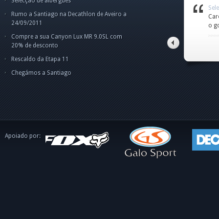
Selecção de albergues
Selecção de albergues
Sel
Sel
Tra
Tra
Rumo a Santiago na Decathlon de Aveiro a
Amigo Norberto,fiquei
Car
par
Cam
Cam
24/09/2011
um pouco confuso p
o g
pes
Olá
Boa
ape
dis
int
Compre a sua Canyon Lux MR 9.0SL com
o C
tito alves pinto
20% de desconto
Rescaldo da Etapa 11
Chegámos a Santiago
Apoiado por: