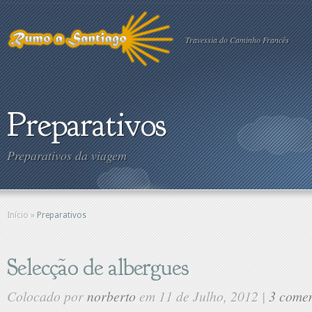
Travessia do Caminho Francês
Preparativos
Preparativos da viagem
Início
»
Preparativos
Selecção de albergues
Colocado por
norberto
em 11 de Julho, 2012 |
3 comen