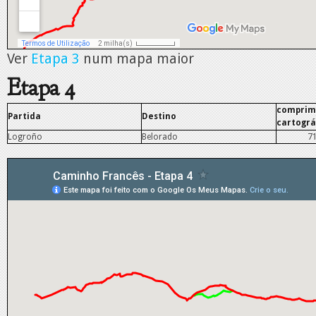
Ver
Etapa 3
num mapa maior
Etapa 4
comprim
Partida
Destino
cartográ
Logroño
Belorado
7