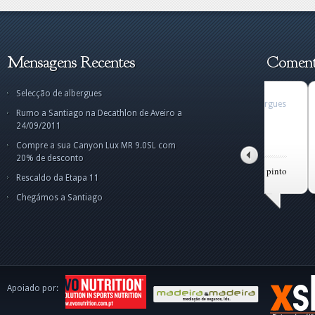
Mensagens Recentes
Comentá
Selecção de albergues
Selecção de albergues
Selecção de albergues
Selecção de albergues
Tra
Tra
Rumo a Santiago na Decathlon de Aveiro a
Amigo Norberto,fiquei
Caro Tito, Terei todo
para mim
Cam
Cam
24/09/2011
um pouco confuso p
o gosto em ajudá
pessoalmente,e
Olá
Boa
apesar da vossa
dis
int
Compre a sua Canyon Lux MR 9.0SL com
o C
tito alves pinto
norberto
20% de desconto
tito alves pinto
Rescaldo da Etapa 11
Chegámos a Santiago
Apoiado por: