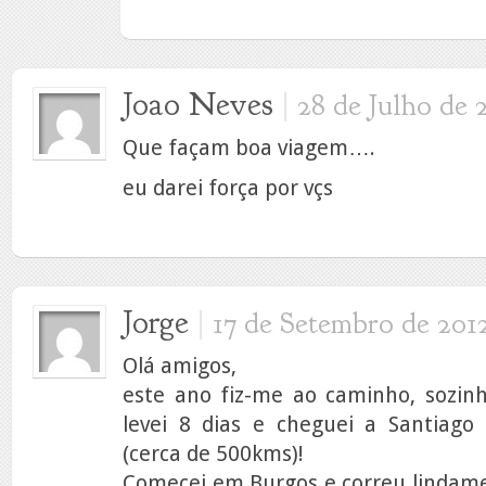
Joao Neves
|
28 de Julho de 
Que façam boa viagem….
eu darei força por vçs
Jorge
|
17 de Setembro de 201
Olá amigos,
este ano fiz-me ao caminho, sozinh
levei 8 dias e cheguei a Santiag
(cerca de 500kms)!
Comecei em Burgos e correu lindame