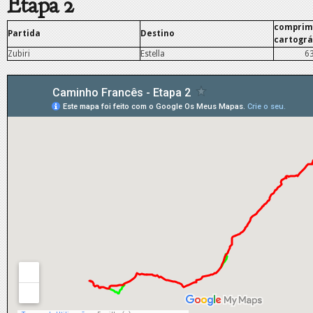
Etapa 2
comprim
Partida
Destino
cartográ
Zubiri
Estella
6