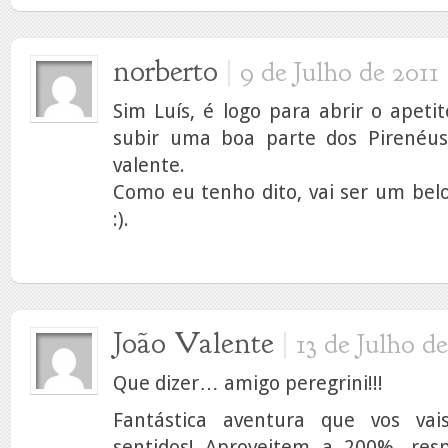
norberto
|
9 de Julho de 2011
Sim Luís, é logo para abrir o apetit
subir uma boa parte dos Pirenéus,
valente.
Como eu tenho dito, vai ser um bel
:).
João Valente
|
13 de Julho de
Que dizer… amigo peregrini!!!
Fantástica aventura que vos va
sentidos! Aproveitem a 200%, res