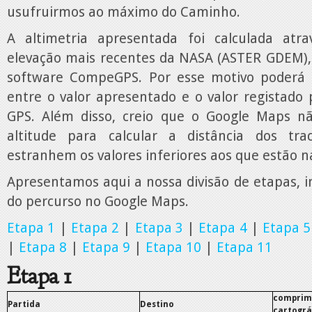
usufruirmos ao máximo do Caminho.
A altimetria apresentada foi calculada at
elevação mais recentes da NASA (ASTER GDEM)
software CompeGPS. Por esse motivo poderá h
entre o valor apresentado e o valor registado
GPS. Além disso, creio que o Google Maps 
altitude para calcular a distância dos tr
estranhem os valores inferiores aos que estão n
Apresentamos aqui a nossa divisão de etapas, 
do percurso no Google Maps.
Etapa 1
|
Etapa 2
|
Etapa 3
|
Etapa 4
|
Etapa 5
|
Etapa 8
|
Etapa 9
|
Etapa 10
|
Etapa 11
Etapa 1
comprim
Partida
Destino
cartográ