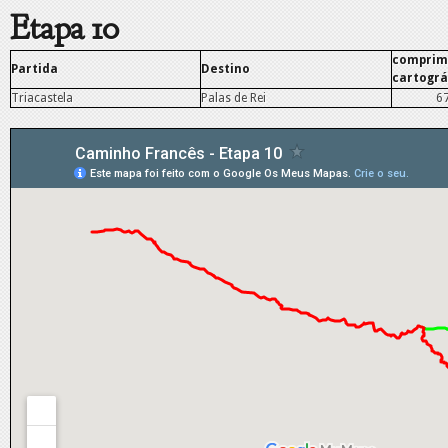
Etapa 10
comprim
Partida
Destino
cartográ
Triacastela
Palas de Rei
6