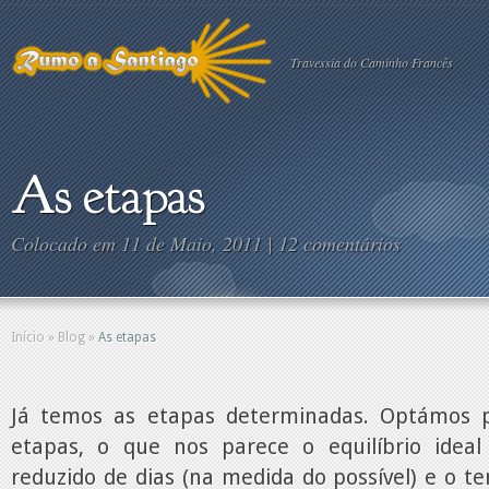
Travessia do Caminho Francês
As etapas
Colocado em 11 de Maio, 2011 |
12 comentários
Início
»
Blog
»
As etapas
Já temos as etapas determinadas. Optámos 
etapas, o que nos parece o equilíbrio ide
reduzido de dias (na medida do possível) e o 