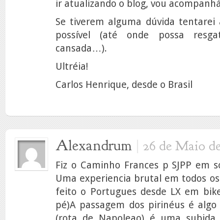
ir atualizando o blog, vou acompanhá
Se tiverem alguma dúvida tentarei 
possível (até onde possa resg
cansada…).
Ultréia!
Carlos Henrique, desde o Brasil
Alexandrum
|
26 de Maio de
Fiz o Caminho Frances p SJPP em so
Uma experiencia brutal em todos os 
feito o Portugues desde LX em bik
pé)A passagem dos pirinéus é algo
(rota de Napoleao) é uma subida 