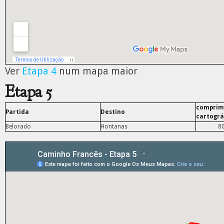
Ver
Etapa 4
num mapa maior
Etapa 5
comprim
Partida
Destino
cartográ
Belorado
Hontanas
8