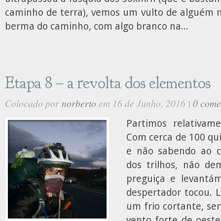
caminho de terra), vemos um vulto de alguém 
berma do caminho, com algo branco na...
Etapa 8 – a revolta dos elementos
Colocado por
norberto
em 16 de Junho, 2016 |
0 come
Partimos relativam
Com cerca de 100 qui
e não sabendo ao c
dos trilhos, não d
preguiça e levantá
despertador tocou. 
um frio cortante, se
vento forte de oeste