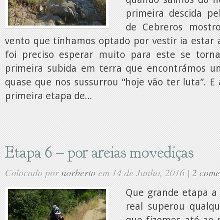
primeira descida pel
de Cebreros mostr
vento que tínhamos optado por vestir ia estar 
foi preciso esperar muito para este se torna
primeira subida em terra que encontrámos un
quase que nos sussurrou “hoje vão ter luta”. E a
primeira etapa de...
Etapa 6 – por areias movediças
Colocado por
norberto
em 14 de Junho, 2016 |
2 come
Que grande etapa a d
real superou qualq