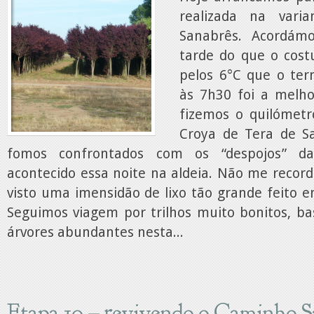
realizada na vari
Sanabrês. Acordá
tarde do que o cost
pelos 6°C que o t
às 7h30 foi a melh
fizemos o quilómet
Croya de Tera de S
fomos confrontados com os “despojos” d
acontecido essa noite na aldeia. Não me recor
visto uma imensidão de lixo tão grande feito 
Seguimos viagem por trilhos muito bonitos, ba
árvores abundantes nesta...
Etapa 10 – revivendo o Caminho S