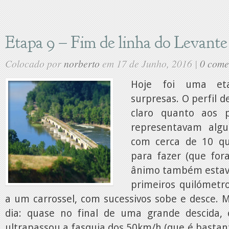
Etapa 9 – Fim de linha do Levante
Colocado por
norberto
em 17 de Junho, 2016 |
0 come
Hoje foi uma et
surpresas. O perfil d
claro quanto aos 
representavam algu
com cerca de 10 q
para fazer (que for
ânimo também estav
primeiros quilómet
a um carrossel, com sucessivos sobe e desce. 
dia: quase no final de uma grande descida, 
ultrapassou a fasquia dos 50km/h (que é basta