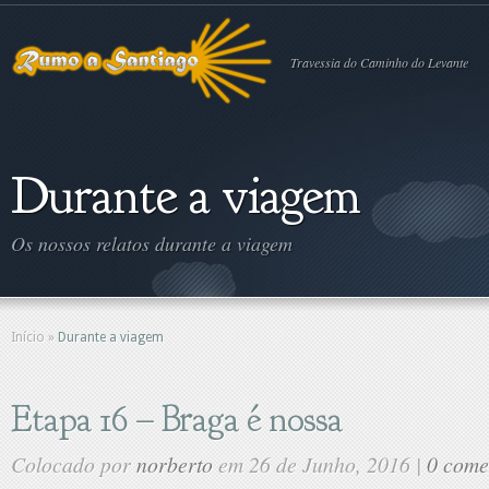
Travessia do Caminho do Levante
Durante a viagem
Os nossos relatos durante a viagem
Início
»
Durante a viagem
Etapa 16 – Braga é nossa
Colocado por
norberto
em 26 de Junho, 2016 |
0 come