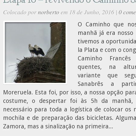
Colocado por
norberto
em 18 de Junho, 2016 |
0 come
O Caminho que nos
manhã já era nosso
tivemos a oportunida
la Plata e com o con
Caminho Francê
quentes, na alt
variante que se
Sanabrês a part
Moreruela. Esta foi, por isso, a nossa opção pa
costume, o despertar foi às 5h da manhã,
necessário para toda a logística de colocar os
mochila e de preparação das bicicletas. Algum
Zamora, mas a sinalização na primeira...