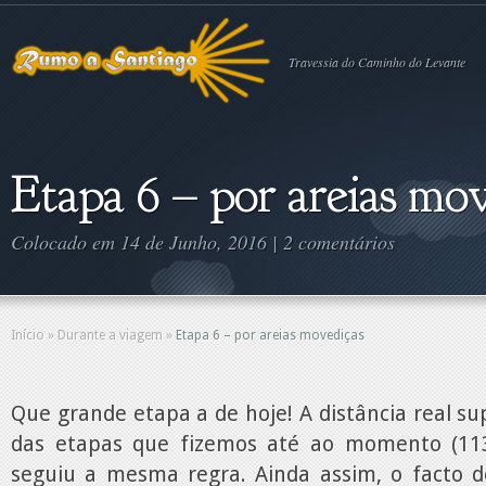
Travessia do Caminho do Levante
Etapa 6 – por areias mo
Colocado em 14 de Junho, 2016 |
2 comentários
Início
»
Durante a viagem
»
Etapa 6 – por areias movediças
Que grande etapa a de hoje! A distância real 
das etapas que fizemos até ao momento (113
seguiu a mesma regra. Ainda assim, o facto 