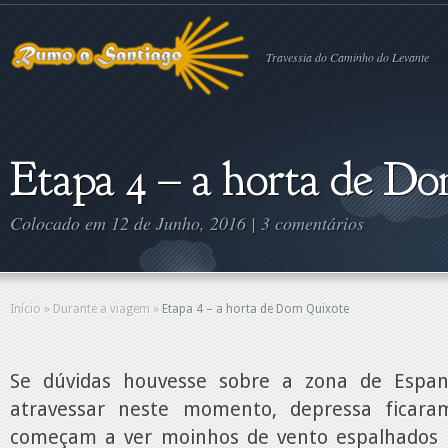
Travessia do Caminho do Levante
Etapa 4 – a horta de D
Colocado em 12 de Junho, 2016 |
3 comentários
Início
»
Durante a viagem
»
Etapa 4 – a horta de Dom Quixote
Se dúvidas houvesse sobre a zona de Espa
atravessar neste momento, depressa ficaram
começam a ver moinhos de vento espalhados p