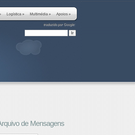
»
Logística
»
Multimédia
»
Apoios
»
traduzido por Google:
Arquivo de Mensagens
rquivo