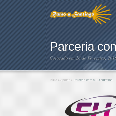
Parceria com
Colocado em 26 de Fevereiro, 201
Início
»
Apoios
»
Parceria com a EU Nutrition