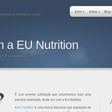
Início
»
Sobre
»
Blog
Travessia do Caminho do Levante
 a EU Nutrition
6 |
0 comentários
É com enorme satisfaçã
o que anunciamos mais uma
parceria celebrada, desta vez com a EU Nutrition.
A
EU Nutrition
é uma marca francesa cuja reputação de
A