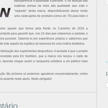
transparência e qualidade a precede. É na seleção das
d
matérias primas da mais alta qualidade que está o
M
“segredo” desta marca, disponibilizando desse modo
uma vasta gama de produtos (cerca de 70) para todo o
 como aquele que temos pela frente no Caminho de 2016 a
ortante para garantir que, nos 16 dias que estaremos a pedalar, o
ira possível. Sabemo-lo por experiência própria e sabermos que
r este aspeto da logística da travessia foi uma notícia fantástica.
nibilização dos suplementos desportivos. A verdade é que o projeto
ecebido pela EU Nutrition, que a marca nos lançou o repto de
o, fazendo chegar assim a campanha solidária a um público mais
«
ração tão próxima só podemos agradecer encarecidamente, certos
rá assente neste apoio. Muito obrigado!
tário