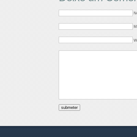
N
M
W