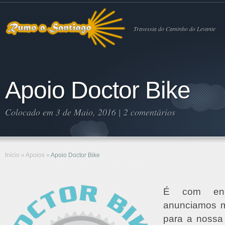
Travessia do Caminho do Levante
Apoio Doctor Bike
Colocado em 3 de Maio, 2016 |
2 comentários
Início
»
Apoios
»
Apoio Doctor Bike
É com eno
anunciamos m
para a nossa 