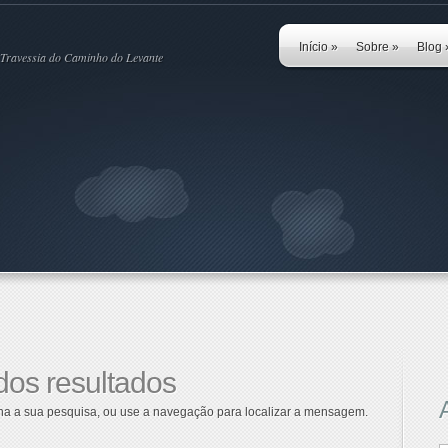
Início
»
Sobre
»
Blog
Travessia do Caminho do Levante
dos resultados
fina a sua pesquisa, ou use a navegação para localizar a mensagem.
A