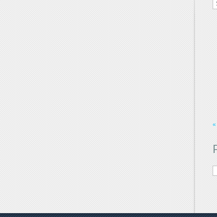
d
M
«