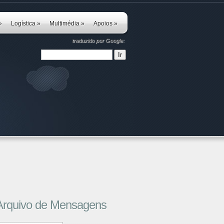
»
Logística
»
Multimédia
»
Apoios
»
traduzido por Google:
Arquivo de Mensagens
rquivo