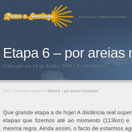
Travessia do Caminho do Levante
Etapa 6 – por areias
Colocado em 14 de Junho, 2016 |
2 comentários
Início
»
Durante a viagem
»
Etapa 6 – por areias movediças
Que grande etapa a de hoje! A distância real sup
etapas que fizemos até ao momento (113km) e a
mesma regra. Ainda assim, o facto de estarmos ag