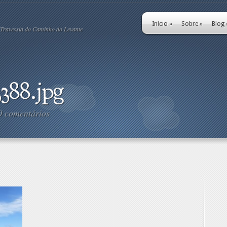
Início
»
Sobre
»
Blog
Travessia do Caminho do Levante
388.jpg
0 comentários