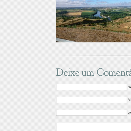
Deixe um Comentá
N
M
W