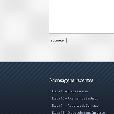
Mensagens recentes
Etapa 16 – Braga é nossa
Etapa
Etapa 15 – Alcançámos Santiago!
Alcan
Santi
Etapa 14 – Às portas de Santiago
Parab
Etapa 13 – O que sobe também desce
menin