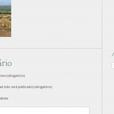
rio
A
d
M
ome (obrigatório)
ail (não será publicado) (obrigatório)
ebsite