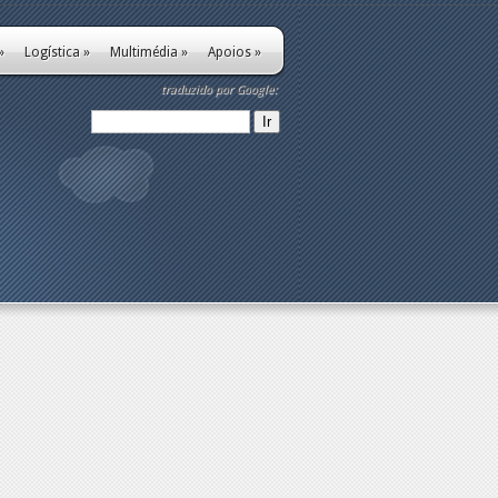
»
Logística
»
Multimédia
»
Apoios
»
traduzido por Google: