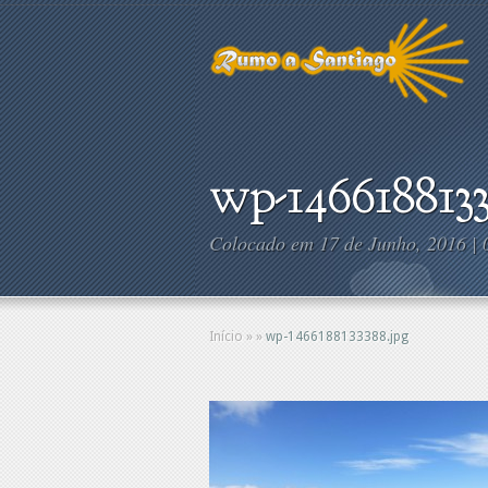
wp-1466188133
Colocado em 17 de Junho, 2016 |
Início
»
»
wp-1466188133388.jpg