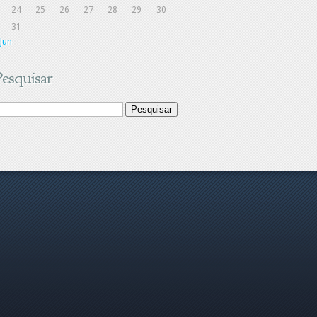
24
25
26
27
28
29
30
31
 Jun
Pesquisar