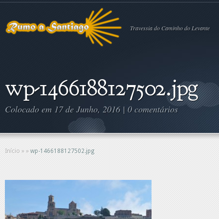
Travessia do Caminho do Levante
wp-1466188127502.jpg
Colocado em 17 de Junho, 2016 |
0 comentários
Início
»
»
wp-1466188127502.jpg