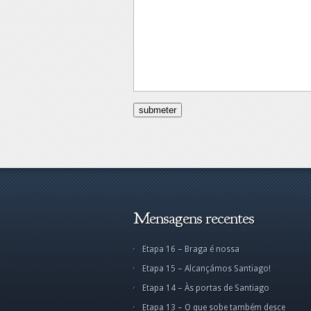
Mensagens recentes
Etapa 16 – Braga é nossa
Etapa 15 – Alcançámos Santiago!
Etapa 14 – Às portas de Santiago
Etapa 13 – O que sobe também desce