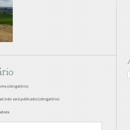
rio
A
d
M
ome (obrigatório)
ail (não será publicado) (obrigatório)
ebsite