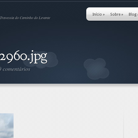
Início
»
Sobre
»
Blog
Travessia do Caminho do Levante
2960.jpg
0 comentários