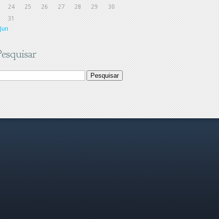
24
25
26
27
28
29
30
31
 Jun
Pesquisar