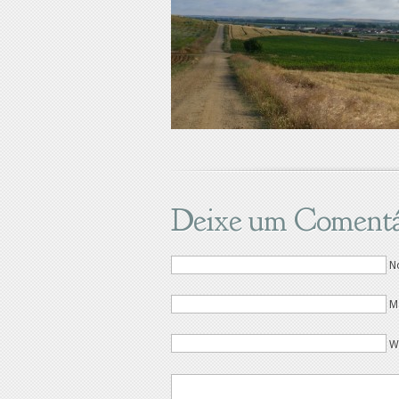
Deixe um Comentá
N
M
W