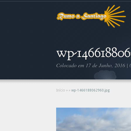
wp-146618806
Colocado em 17 de Junho, 2016 |
Início
»
»
wp-1466188062960.jpg