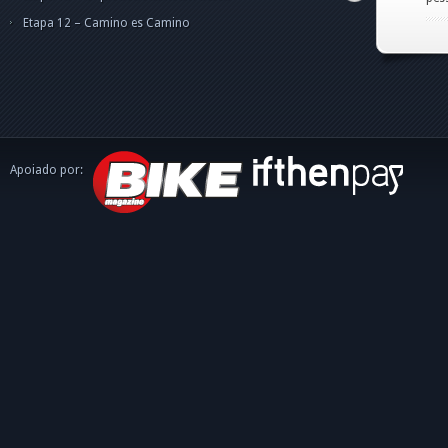
caminh
Etapa 12 – Camino es Camino
Apoiado por: