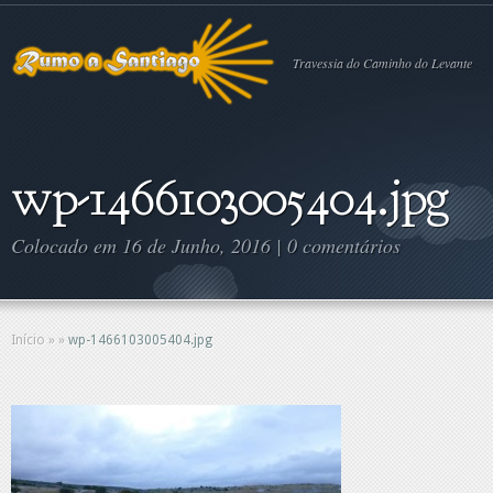
Travessia do Caminho do Levante
wp-1466103005404.jpg
Colocado em 16 de Junho, 2016 |
0 comentários
Início
»
»
wp-1466103005404.jpg