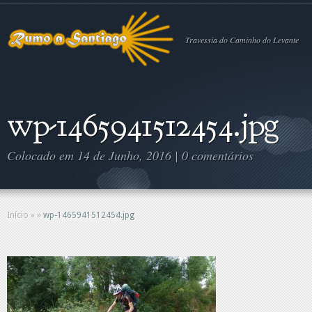
Travessia do Caminho do Levante
wp-1465941512454.jpg
Colocado em 14 de Junho, 2016 |
0 comentários
Início
»
»
wp-1465941512454.jpg