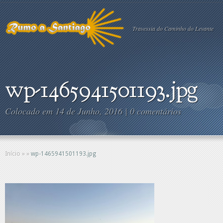
Travessia do Caminho do Levante
wp-1465941501193.jpg
Colocado em 14 de Junho, 2016 |
0 comentários
Início
»
»
wp-1465941501193.jpg