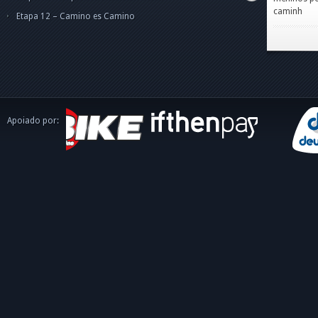
caminh
Etapa 12 – Camino es Camino
Apoiado por: