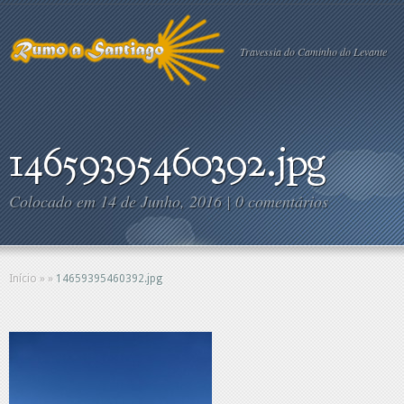
Travessia do Caminho do Levante
14659395460392.jpg
Colocado em 14 de Junho, 2016 |
0 comentários
Início
»
»
14659395460392.jpg