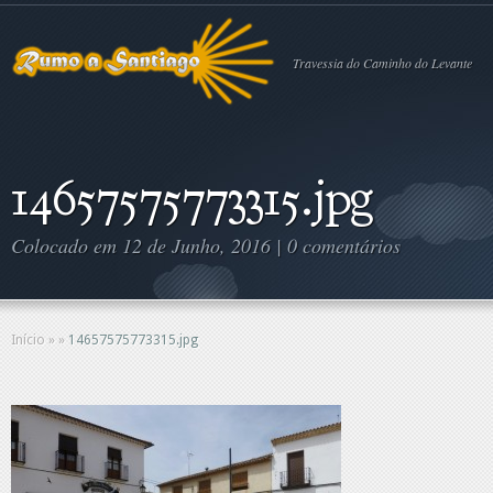
Travessia do Caminho do Levante
14657575773315.jpg
Colocado em 12 de Junho, 2016 |
0 comentários
Início
»
»
14657575773315.jpg