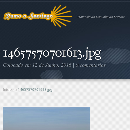
Travessia do Caminho do Levante
14657570701613.jpg
Colocado em 12 de Junho, 2016 |
0 comentários
Início
»
»
14657570701613.jpg