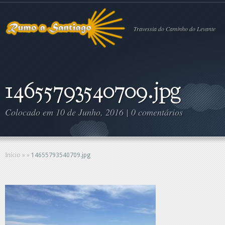
Travessia do Caminho do Levante
14655793540709.jpg
Colocado em 10 de Junho, 2016 |
0 comentários
Início
»
»
14655793540709.jpg