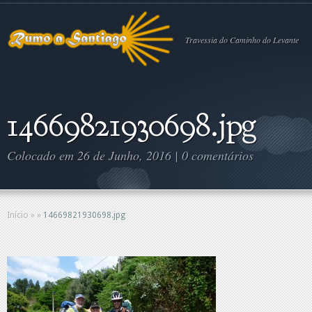
Travessia do Caminho do Levante
14669821930698.jpg
Colocado em 26 de Junho, 2016 |
0 comentários
Início
»
»
14669821930698.jpg