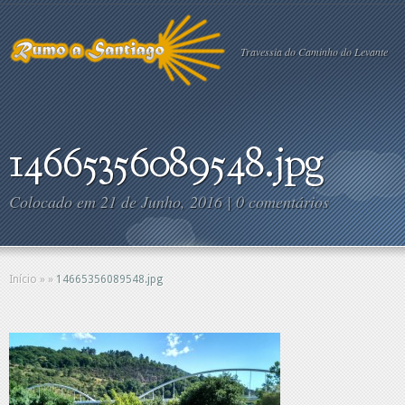
Travessia do Caminho do Levante
14665356089548.jpg
Colocado em 21 de Junho, 2016 |
0 comentários
Início
»
»
14665356089548.jpg