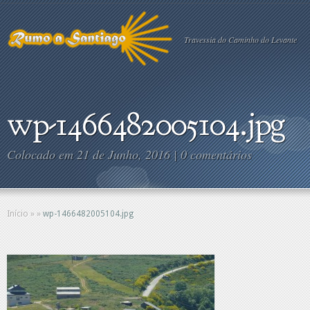
Travessia do Caminho do Levante
wp-1466482005104.jpg
Colocado em 21 de Junho, 2016 |
0 comentários
Início
»
»
wp-1466482005104.jpg