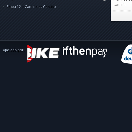
caminh
Etapa 12 – Camino es Camino
Apoiado por: