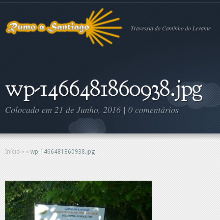
Travessia do Caminho do Levante
wp-1466481860938.jpg
Colocado em 21 de Junho, 2016 |
0 comentários
Início
»
»
wp-1466481860938.jpg