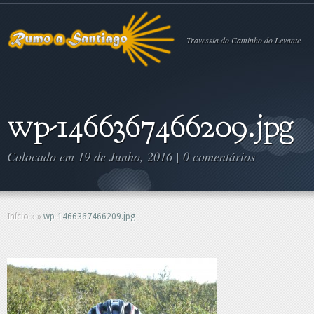
Travessia do Caminho do Levante
wp-1466367466209.jpg
Colocado em 19 de Junho, 2016 |
0 comentários
Início
»
»
wp-1466367466209.jpg