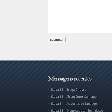
Mensagens recentes
Etapa 16 – Braga é nossa
Etapa 1
Etapa 15 – Alcançámos Santiago!
Alcanç
Santiag
Etapa 14 – Às portas de Santiago
Parabé
Etapa 13 – O que sobe também desce
menino