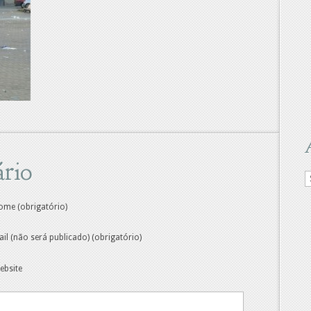
rio
A
d
M
ome (obrigatório)
ail (não será publicado) (obrigatório)
ebsite