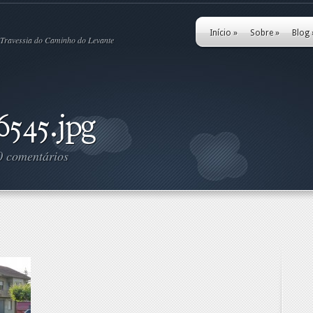
Início
»
Sobre
»
Blog
Travessia do Caminho do Levante
545.jpg
0 comentários