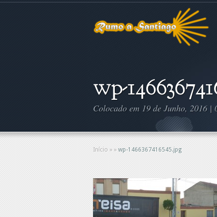
wp-1466367416
Colocado em 19 de Junho, 2016 |
Início
»
»
wp-1466367416545.jpg