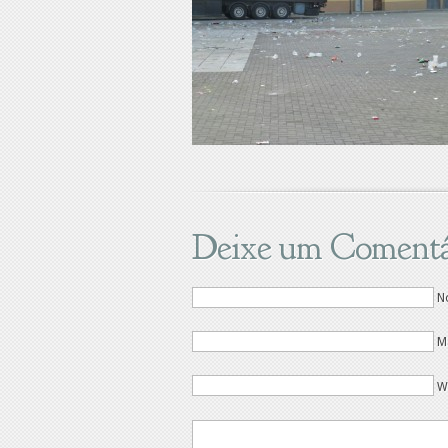
Deixe um Comentá
N
M
W