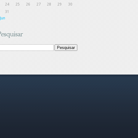
24
25
26
27
28
29
30
31
 Jun
Pesquisar