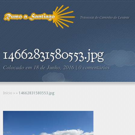
Travessia do Caminho do Levante
14662831580553.jpg
Colocado em 18 de Junho, 2016 |
0 comentários
Início
»
»
14662831580553.jpg