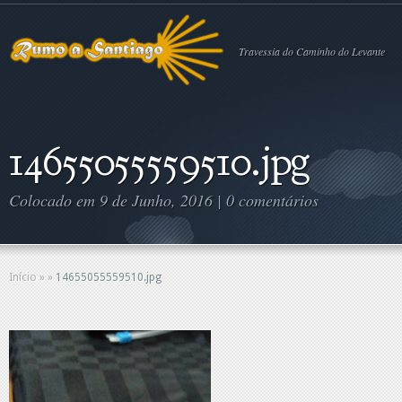
Travessia do Caminho do Levante
14655055559510.jpg
Colocado em 9 de Junho, 2016 |
0 comentários
Início
»
»
14655055559510.jpg