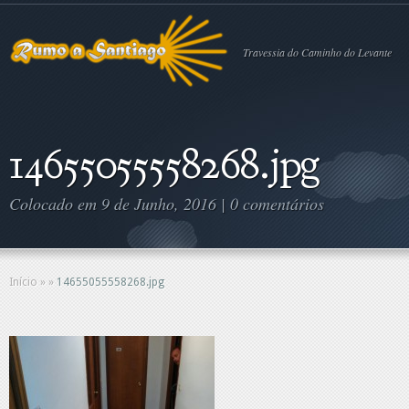
Travessia do Caminho do Levante
14655055558268.jpg
Colocado em 9 de Junho, 2016 |
0 comentários
Início
»
»
14655055558268.jpg