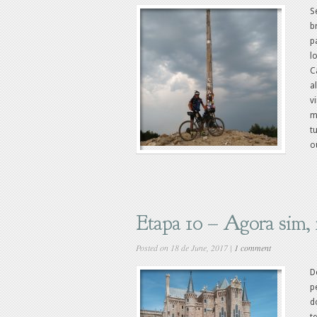
S
b
p
l
C
a
v
m
t
o
Etapa 10 – Agora sim, 
Posted on 18 de June, 2017 |
1 comment
D
p
d