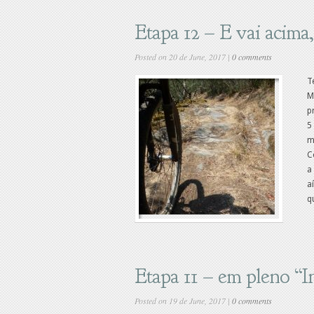
Etapa 12 – E vai acima,
Posted on 20 de June, 2017 |
0 comments
T
M
p
5
m
C
a
a
q
Etapa 11 – em pleno “
Posted on 19 de June, 2017 |
0 comments