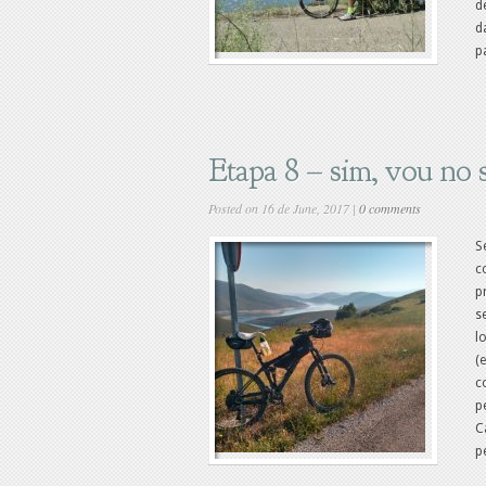
d
d
p
Etapa 8 – sim, vou no
Posted on 16 de June, 2017 |
0 comments
S
c
p
s
l
(
c
p
C
pe