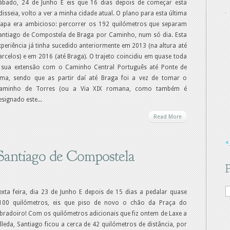
ábado, 24 de Junho E eis que 16 dias depois de começar esta
disseia, volto a ver a minha cidade atual. O plano para esta última
tapa era ambicioso: percorrer os 192 quilómetros que separam
antiago de Compostela de Braga por Caminho, num só dia. Esta
xperiência já tinha sucedido anteriormente em 2013 (na altura até
arcelos) e em 2016 (até Braga). O trajeto coincidiu em quase toda
 sua extensão com o Caminho Central Português até Ponte de
ima, sendo que as partir daí até Braga foi a vez de tomar o
aminho de Torres (ou a Via XIX romana, como também é
esignado este...
Read More
«
 Santiago de Compostela
exta feira, dia 23 de Junho E depois de 15 dias a pedalar quase
100 quilómetros, eis que piso de novo o chão da Praça do
bradoiro! Com os quilómetros adicionais que fiz ontem de Laxe a
illeda, Santiago ficou a cerca de 42 quilómetros de distância, por