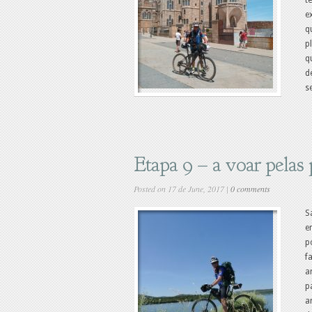
t
e
q
p
q
d
s
Etapa 9 – a voar pelas 
Posted on 17 de June, 2017 |
0 comments
S
e
p
f
a
p
a