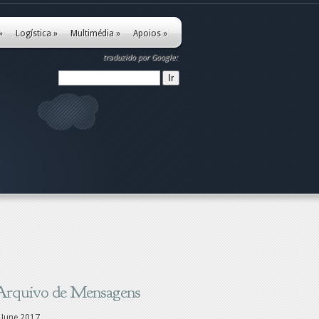
»
Logística
»
Multimédia
»
Apoios
»
traduzido por Google:
Arquivo de Mensagens
June 2017