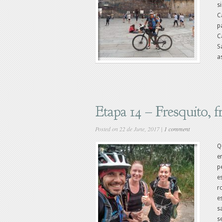
s
C
p
C
S
a
Etapa 14 – Fresquito,
Posted on 22 de June, 2017 |
1 comment
Q
e
p
e
r
e
s
s