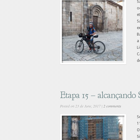
S
o
e
S
e
B
a
L
C
d
Etapa 15 – alcançando
Posted on 23 de June, 2017 |
2 comments
S
1
O
S