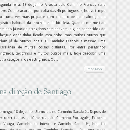
egunda feira, 19 de Junho A visita pelo Caminho Francês seria
reve. Com o acordar por volta das 4h portuguesas, houve tempo
ara uma vez mais preparar com calma o pequeno almoço e a
ogística habitual da mochila e da bicicleta. Quando me meti ao
aminho já vários peregrinos caminhavam, alguns conhecidos do
lbergue onde tinha ficado esta noite, mas muitos outros que
iriam já de outros locais. O Caminho Francês é mesmo uma
iscelânea de muitas coisas distintas. Por entre peregrinos
urigrinos, táxigrinos e muitos outros mais, hoje descobri uma
utra categoria: os electrigrinos. Ou...
Read More
na direção de Santiago
omingo, 18 de Junho Último dia no Caminho Sanabrês. Depois de
ercorrer tantos quilómetros pelo Caminho Português, Ecopista
o Vouga, Caminho do Interior e Caminho Sanabrês, hoje foi