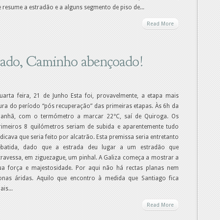
e resume a estradão e a alguns segmento de piso de...
Read More
uado, Caminho abençoado!
uarta feira, 21 de Junho Esta foi, provavelmente, a etapa mais
ura do período “pós recuperação” das primeiras etapas. Às 6h da
anhã, com o termómetro a marcar 22°C, saí de Quiroga. Os
rimeiros 8 quilómetros seriam de subida e aparentemente tudo
ndicava que seria feito por alcatrão. Esta premissa seria entretanto
ebatida, dado que a estrada deu lugar a um estradão que
travessa, em ziguezague, um pinhal. A Galiza começa a mostrar a
ua força e majestosidade. Por aqui não há rectas planas nem
onas áridas. Aquilo que encontro à medida que Santiago fica
ais...
Read More