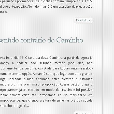
e pequenos pormenores da bicicleta tomam sempre 1h a 1h15,
aí que antecipação. Além do mais é já um exercício de preparação
ara o...
Read More
 sentido contrário do Caminho
exta feira, dia 16. Oitavo dia deste Caminho, a partir de agora já
omeço a pedalar não segunda metade (nos dias, não
ropriamente nos quilómetros). A ida para Lubian ontem revelou-
e uma excelente opção. A manhã começou logo com uma grande,
onga, inclinada subida alternada entre alcatrão e estradão
embora o primeiro em maior proporção). Apesar de tão longa, o
orpo parecer já ter entrado em modo de cruzeiro e foi possível
edalar sempre certo ate Portocamba. Foi só mais tarde, em
ampobecerros, que chegou a altura de enfrentar o árdua subida
lo trilho de lajes de...