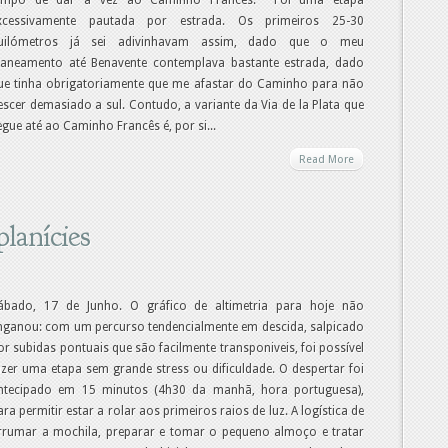
empo de dar a vez ao Caminho Francês. Foi uma etapa
xcessivamente pautada por estrada. Os primeiros 25-30
uilómetros já sei adivinhavam assim, dado que o meu
laneamento até Benavente contemplava bastante estrada, dado
ue tinha obrigatoriamente que me afastar do Caminho para não
escer demasiado a sul. Contudo, a variante da Via de la Plata que
egue até ao Caminho Francês é, por si...
Read More
planícies
ábado, 17 de Junho. O gráfico de altimetria para hoje não
nganou: com um percurso tendencialmente em descida, salpicado
or subidas pontuais que são facilmente transponiveis, foi possível
azer uma etapa sem grande stress ou dificuldade. O despertar foi
ntecipado em 15 minutos (4h30 da manhã, hora portuguesa),
ara permitir estar a rolar aos primeiros raios de luz. A logística de
rrumar a mochila, preparar e tomar o pequeno almoço e tratar