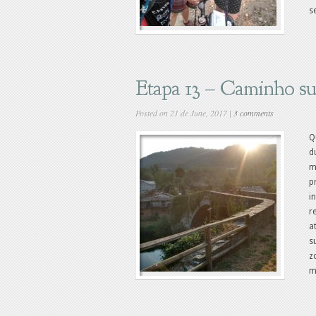
s
Etapa 13 – Caminho s
Posted on 21 de June, 2017 |
3 comments
Q
d
m
p
i
r
a
s
z
m