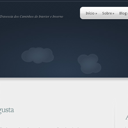
Início
»
Sobre
»
Blog
Travessia dos Caminhos do Interior e Inverno
gusta