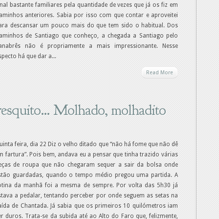
inal bastante familiares pela quantidade de vezes que já os fiz em
aminhos anteriores. Sabia por isso com que contar e aproveitei
ara descansar um pouco mais do que tem sido o habitual. Dos
aminhos de Santiago que conheço, a chegada a Santiago pelo
anabrês não é propriamente a mais impressionante. Nesse
specto há que dar a...
Read More
 fresquito… Molhado, molhadito
uinta feira, dia 22 Diz o velho ditado que “não há fome que não dê
m fartura”. Pois bem, andava eu a pensar que tinha trazido várias
eças de roupa que não chegaram sequer a sair da bolsa onde
stão guardadas, quando o tempo médio pregou uma partida. A
otina da manhã foi a mesma de sempre. Por volta das 5h30 já
stava a pedalar, tentando perceber por onde seguem as setas na
aída de Chantada. Já sabia que os primeiros 10 quilómetros iam
er duros. Trata-se da subida até ao Alto do Faro que, felizmente,