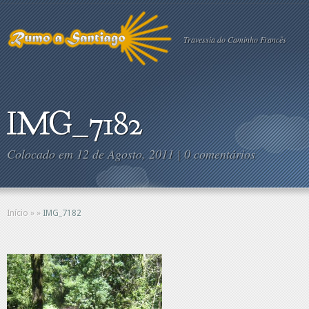
Travessia do Caminho Francês
IMG_7182
Colocado em 12 de Agosto, 2011 |
0 comentários
Início
»
»
IMG_7182