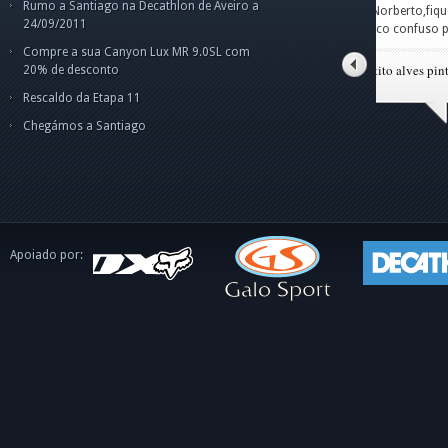
Rumo a Santiago na Decathlon de Aveiro a
Amigo Norberto,fiquei
Car
par
Cam
Cam
24/09/2011
um pouco confuso p
o g
pes
Olá
Boa
ape
dis
int
Compre a sua Canyon Lux MR 9.0SL com
o C
tito alves pinto
20% de desconto
Rescaldo da Etapa 11
Chegámos a Santiago
Apoiado por: