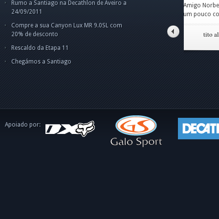
Rumo a Santiago na Decathlon de Aveiro a
Amigo Norberto,fiquei
par
Cam
Cam
Car
24/09/2011
um pouco confuso p
pes
Olá
Boa
o 
ape
dis
int
Compre a sua Canyon Lux MR 9.0SL com
o C
tito alves pinto
20% de desconto
Rescaldo da Etapa 11
Chegámos a Santiago
Apoiado por: