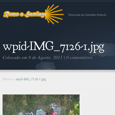
Travessia do Caminho Francês
wpid-IMG_7126-1.jpg
Colocado em 9 de Agosto, 2011 |
0 comentários
Início
»
»
wpid-IMG_7126-1.jpg