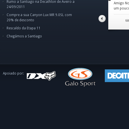
Rumo a Santiago na Decathlon de Aveiro a
Amigo Norberto,fiquei
par
Cam
Cam
Car
24/09/2011
um pouco confuso p
pes
Olá
Boa
o 
ape
dis
int
Compre a sua Canyon Lux MR 9.0SL com
o C
tito alves pinto
20% de desconto
Rescaldo da Etapa 11
Chegámos a Santiago
Apoiado por: