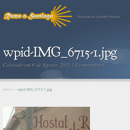
Travessia do Caminho Francês
wpid-IMG_6715-1.jpg
Colocado em 6 de Agosto, 2011 |
0 comentários
Início
»
»
wpid-IMG_6715-1.jpg