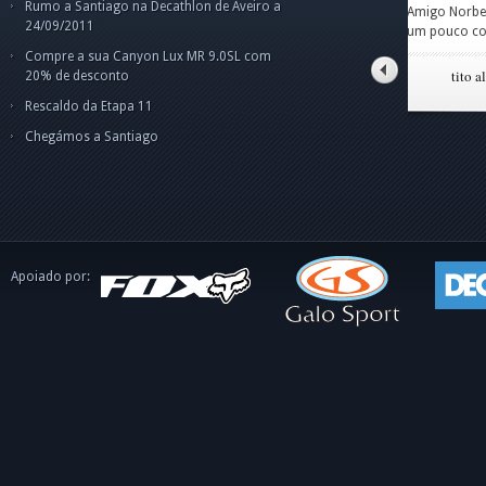
Rumo a Santiago na Decathlon de Aveiro a
Amigo Norberto,fiquei
par
Cam
Cam
Car
24/09/2011
um pouco confuso p
pes
Olá
Boa
o g
ape
dis
int
Compre a sua Canyon Lux MR 9.0SL com
o C
tito alves pinto
20% de desconto
Rescaldo da Etapa 11
Chegámos a Santiago
Apoiado por: