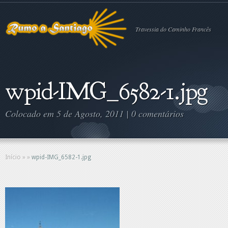
Travessia do Caminho Francês
wpid-IMG_6582-1.jpg
Colocado em 5 de Agosto, 2011 |
0 comentários
Início
»
»
wpid-IMG_6582-1.jpg