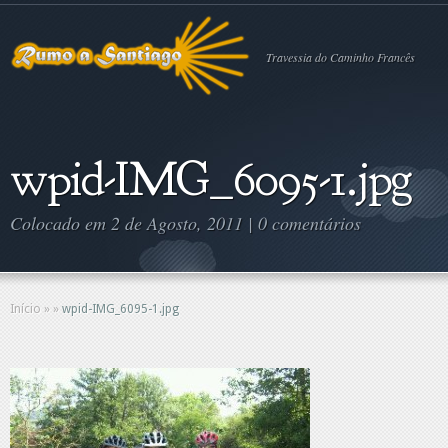
Travessia do Caminho Francês
wpid-IMG_6095-1.jpg
Colocado em 2 de Agosto, 2011 |
0 comentários
Início
»
»
wpid-IMG_6095-1.jpg