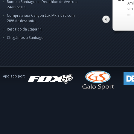
Rumo a Santiago na Decathlon de Aveiro a
Amigo Norberto,fiquei
par
Cam
Cam
24/09/2011
um pouco confuso p
pes
Olá
Boa
ape
dis
int
Compre a sua Canyon Lux MR 9.0SL com
o C
tito alves pinto
20% de desconto
Rescaldo da Etapa 11
Chegámos a Santiago
Apoiado por: