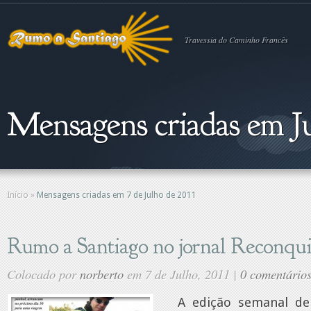
Travessia do Caminho Francês
Mensagens criadas em Ju
Início
»
Mensagens criadas em 7 de Julho de 2011
Rumo a Santiago no jornal Reconqui
Colocado por
norberto
em 7 de Julho, 2011 |
0 comentário
A edição semanal de