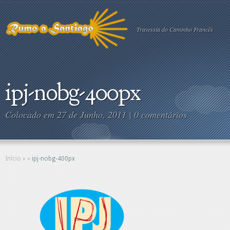
Travessia do Caminho Francês
ipj-nobg-400px
Colocado em 27 de Junho, 2011 |
0 comentários
Início
»
»
ipj-nobg-400px