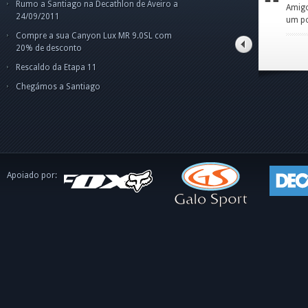
Rumo a Santiago na Decathlon de Aveiro a
Amigo Norberto,fiquei
par
Cam
Cam
C
24/09/2011
um pouco confuso p
pes
Olá
Boa
o
ape
dis
int
Compre a sua Canyon Lux MR 9.0SL com
o C
tito alves pinto
20% de desconto
Rescaldo da Etapa 11
Chegámos a Santiago
Apoiado por: