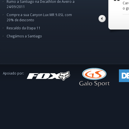
Rumo a Santiago na Decathlon de Aveiro a
Amigo Norberto,fiquei
Car
par
Cam
Cam
24/09/2011
um pouco confuso p
o g
pes
Olá
Boa
ape
dis
int
Compre a sua Canyon Lux MR 9.0SL com
o C
tito alves pinto
20% de desconto
Rescaldo da Etapa 11
Chegámos a Santiago
Apoiado por: