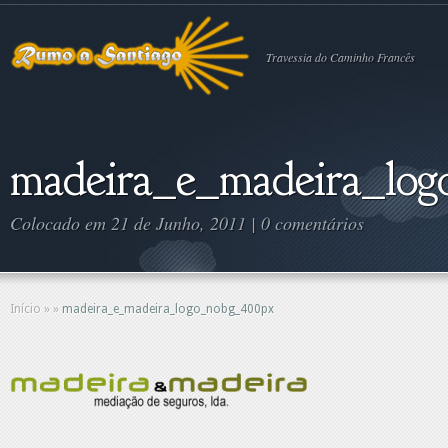
Travessia do Caminho Francês
madeira_e_madeira_lo
Colocado em 21 de Junho, 2011 |
0 comentários
Início
»
»
madeira_e_madeira_logo_nobg_400px