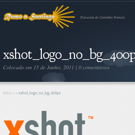
Travessia do Caminho Francês
xshot_logo_no_bg_400
Colocado em 15 de Junho, 2011 |
0 comentários
Início
»
»
xshot_logo_no_bg_400px