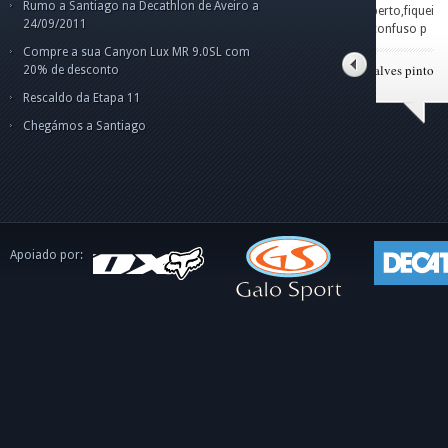
Rumo a Santiago na Decathlon de Aveiro a
Amigo Norberto,fiquei
Car
par
Cam
Cam
24/09/2011
um pouco confuso p
o g
pes
Olá
Boa
ape
dis
int
Compre a sua Canyon Lux MR 9.0SL com
o C
tito alves pinto
20% de desconto
Rescaldo da Etapa 11
Chegámos a Santiago
Apoiado por: