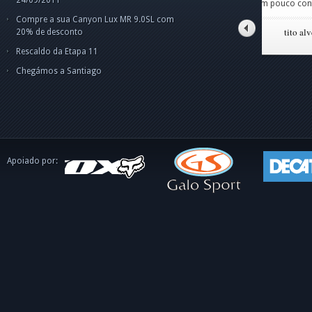
um pouco confuso p
pes
Olá
Boa
o 
ape
dis
int
Compre a sua Canyon Lux MR 9.0SL com
o C
tito alves pinto
20% de desconto
Rescaldo da Etapa 11
Chegámos a Santiago
Apoiado por: