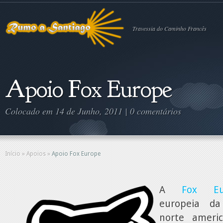
Travessia do Caminho Francês
Apoio Fox Europe
Colocado em 14 de Junho, 2011 |
0 comentários
Início
»
Apoios
»
Apoio Fox Europe
A
Fox Eu
europeia da
norte ameri