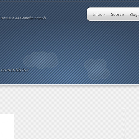
Início
»
Sobre
»
Blog
Travessia do Caminho Francês
 comentários