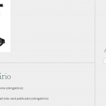
A
d
m
rio
ome (obrigatório)
ail (não será publicado) (obrigatório)