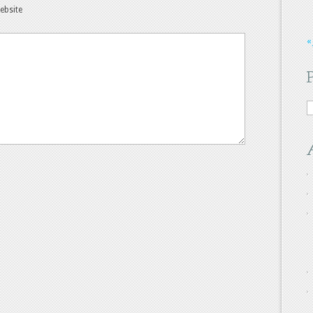
ebsite
« 