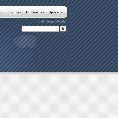
»
Logística
»
Multimédia
»
Apoios
»
traduzido por Google: