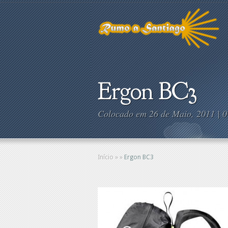
Ergon BC3
Colocado em 26 de Maio, 2011 |
0
Início
»
»
Ergon BC3