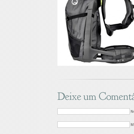
Deixe um Comentá
N
M