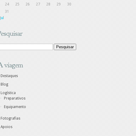
24
25
26
27
28
29
30
31
Jul
Pesquisar
A viagem
Destaques
Blog
Logística
Preparativos
Equipamento
Fotografias
Apoios