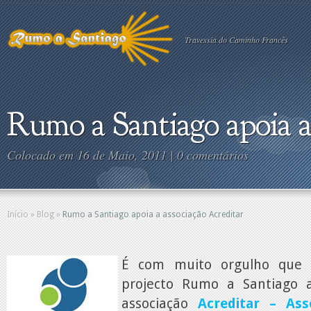
Travessia do Caminho Francês
Rumo a Santiago apoia a
Colocado em 16 de Maio, 2011 |
0 comentários
Início
»
Blog
»
Rumo a Santiago apoia a associação Acreditar
É com muito orgulho que 
projecto Rumo a Santiago 
associação
Acreditar – Ass