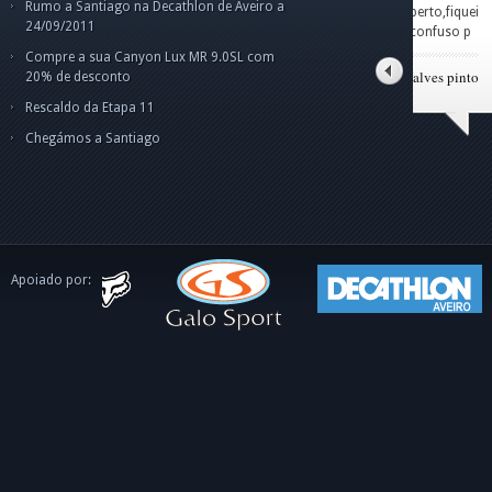
Rumo a Santiago na Decathlon de Aveiro a
Amigo Norberto,fiquei
Car
par
Cam
Cam
24/09/2011
um pouco confuso p
o g
pes
Olá
Boa
ape
dis
int
Compre a sua Canyon Lux MR 9.0SL com
o C
tito alves pinto
20% de desconto
Rescaldo da Etapa 11
Chegámos a Santiago
Apoiado por: