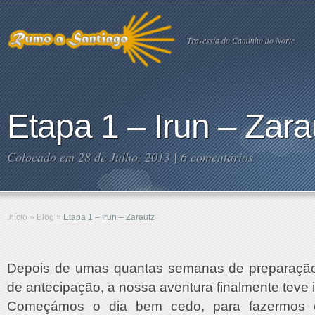
Travessia do Caminho do Norte
Etapa 1 – Irun – Zara
Colocado em 28 de Julho, 2013 |
6 comentários
Início
»
Blog
»
Etapa 1 – Irun – Zarautz
Depois de umas quantas semanas de preparaçã
de antecipação, a nossa aventura finalmente teve i
Começámos o dia bem cedo, para fazermos o