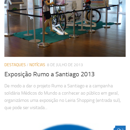
DESTAQUES
/
NOTÍCIAS
8 DE JULHO DE 2013
Exposição Rumo a Santiago 2013
De modo a dar o projeto Rumo a Santiago e a campanha
solidária Médicos do Mundo a conhecer ao público em geral,
organizámos uma exposição no Leiria Shopping (entrada sul),
que pode ser visitada...