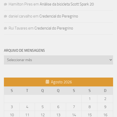
Hamilton Pires
em
Análise da bicicleta Scott Spark 20
daniel carvalho
em
Credencial do Peregrino
Rui Tavares
em
Credencial do Peregrino
ARQUIVO DE MENSAGENS
Arquivo
de
mensagens
Agosto 2026
S
T
Q
Q
S
S
D
1
2
3
4
5
6
7
8
9
10
11
12
13
14
15
16