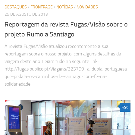
DESTAQUES
/
FRONTPAGE
/
NOTÍCIAS
/
NOVIDADES
25 DE AGOSTO DE 2013
Reportagem da revista Fugas/Visão sobre o
projeto Rumo a Santiago
A revista Fugas/Visão atualizou recentemente a sua
reportagem sobre o nosso projeto, com alguns detalhes da
viagem deste ano. Leiam tudo no seguinte link:
http://fugas.publico.pt/Viagens/323799_a-dupla-portuguesa-
que-pedala-os-caminhos-de-santiago-com-fe-na-
solidariedade
0