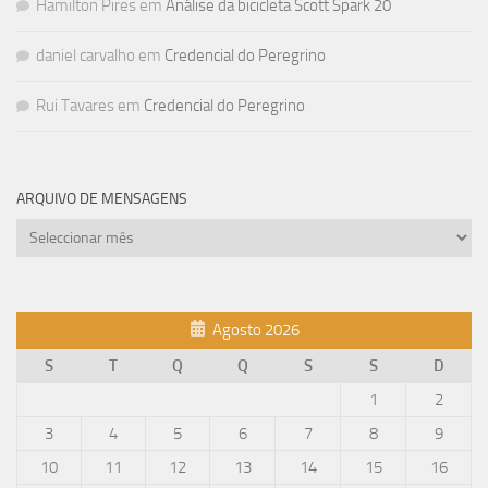
Hamilton Pires
em
Análise da bicicleta Scott Spark 20
daniel carvalho
em
Credencial do Peregrino
Rui Tavares
em
Credencial do Peregrino
ARQUIVO DE MENSAGENS
Arquivo
de
mensagens
Agosto 2026
S
T
Q
Q
S
S
D
1
2
3
4
5
6
7
8
9
10
11
12
13
14
15
16