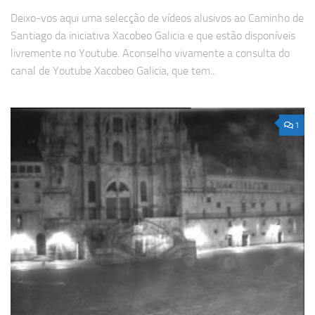
Deixo-vos aqui uma selecção de vídeos alusivos ao Caminho de
Santiago da iniciativa Xacobeo Galicia e que estão disponíveis
livremente no Youtube. Aconselho vivamente a consulta do
canal de Youtube Xacobeo Galicia, que tem...
1