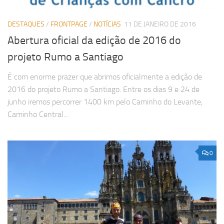
DESTAQUES
/
FRONTPAGE
/
NOTÍCIAS
11 DE JANEIRO DE 2016
Abertura oficial da edição de 2016 do
projeto Rumo a Santiago
É com enorme prazer que abrimos oficialmente a edição de
2016 do projeto Rumo a Santiago. Entre os dias 9 e 24 de
junho iremos percorrer 1400 km pelo Caminho do Levante,
Caminho Central...
0