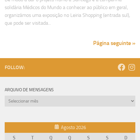
solidária Médicos do Mundo a conhecer ao público em geral,
organizámos uma exposição no Leiria Shopping (entrada sul),
que pode ser visitada...
Página seguinte »
FOLLOW:
ARQUIVO DE MENSAGENS
Arquivo
de
mensagens
Agosto 2026
S
T
Q
Q
S
S
D