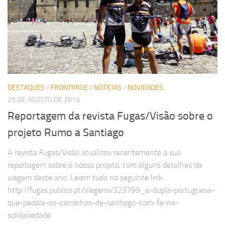
DESTAQUES
/
FRONTPAGE
/
NOTÍCIAS
/
NOVIDADES
25 DE AGOSTO DE 2013
Reportagem da revista Fugas/Visão sobre o
projeto Rumo a Santiago
A revista Fugas/Visão atualizou recentemente a sua
reportagem sobre o nosso projeto, com alguns detalhes da
viagem deste ano. Leiam tudo no seguinte link:
http://fugas.publico.pt/Viagens/323799_a-dupla-portuguesa-
que-pedala-os-caminhos-de-santiago-com-fe-na-
solidariedade