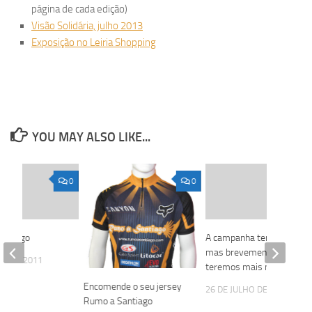
página de cada edição)
Visão Solidária, julho 2013
Exposição no Leiria Shopping
YOU MAY ALSO LIKE...
0
0
antiago
A campanha terminou,
mas brevemente
IL DE 2011
teremos mais notícias!
Encomende o seu jersey
26 DE JULHO DE 2012
Rumo a Santiago