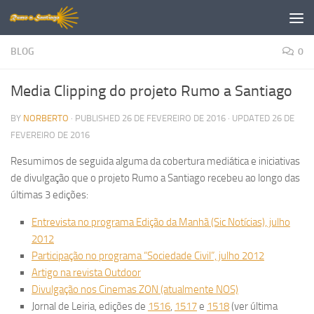
Skip to content
BLOG
0
Media Clipping do projeto Rumo a Santiago
BY
NORBERTO
· PUBLISHED
26 DE FEVEREIRO DE 2016
· UPDATED
26 DE
FEVEREIRO DE 2016
Resumimos de seguida alguma da cobertura mediática e iniciativas
de divulgação que o projeto Rumo a Santiago recebeu ao longo das
últimas 3 edições:
Entrevista no programa Edição da Manhã (Sic Notícias), julho
2012
Participação no programa “Sociedade Civil”, julho 2012
Artigo na revista Outdoor
Divulgação nos Cinemas ZON (atualmente NOS)
Jornal de Leiria, edições de
1516
,
1517
e
1518
(ver última