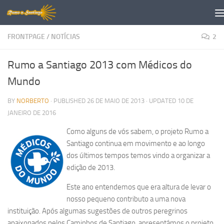
Skip to content
FRONTPAGE
/
NOTÍCIAS
2
Rumo a Santiago 2013 com Médicos do
Mundo
BY
NORBERTO
· PUBLISHED
26 DE MAIO DE 2013
· UPDATED
10 DE
JANEIRO DE 2016
Como alguns de vós sabem, o projeto Rumo a
Santiago continua em movimento e ao longo
dos últimos tempos temos vindo a organizar a
edição de 2013.
Este ano entendemos que era altura de levar o
nosso pequeno contributo a uma nova
instituição. Após algumas sugestões de outros peregrinos
apaixonados pelos Caminhos de Santiago, apresentámos o projeto