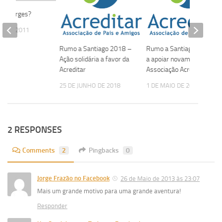
u alforges?
IO DE 2011
Rumo a Santiago 2018 –
Rumo a Santiago 2017 –
Ação solidária a favor da
a apoiar novamente a
Acreditar
Associação Acreditar
25 DE JUNHO DE 2018
1 DE MAIO DE 2017
2 RESPONSES
Comments
2
Pingbacks
0
Jorge Frazão no Facebook
26 de Maio de 2013 às 23:07
Mais um grande motivo para uma grande aventura!
Responder