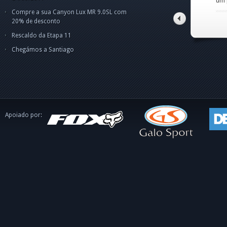
um pouco confuso p
pes
Olá
Boa
ape
dis
int
Compre a sua Canyon Lux MR 9.0SL com
o C
tito alves pinto
20% de desconto
Rescaldo da Etapa 11
Chegámos a Santiago
Apoiado por: