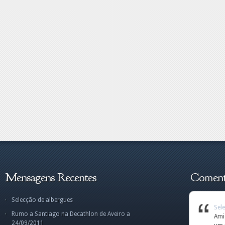
Mensagens Recentes
Comentá
Selecção de albergues
Selecção de albergues
Sel
Tra
Tra
Rumo a Santiago na Decathlon de Aveiro a
Amigo Norberto,fiquei
par
Cam
Cam
24/09/2011