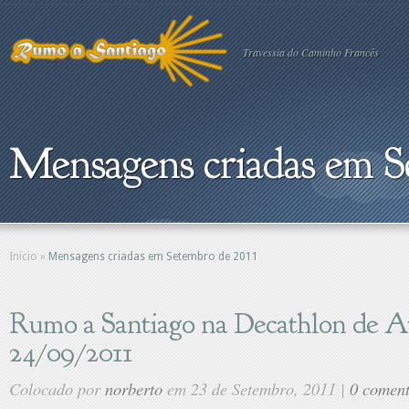
Travessia do Caminho Francês
Mensagens criadas em S
Início
»
Mensagens criadas em Setembro de 2011
Rumo a Santiago na Decathlon de A
24/09/2011
Colocado por
norberto
em 23 de Setembro, 2011 |
0 coment